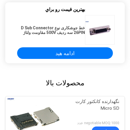
بهترين قيمت رو براي
خط جوشکاری نوع D Sub Connector
26PIN سه ردیف 500V مقاومت ولتاژ
ادامه هید
محصولات بالا
نگهدارنده کانکتور کارت
Micro SD
negotiable MOQ:1000 عدد