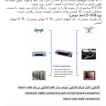
3. به شدت سیستم ISO9000 و ERP را اجرا می کنند و مواد تامین شده به
طور دقیق بر اساس استاندارد کیفیت کنترل می شوند.
415-20 مجموعه از نمونه ها را به صورت رایگان ارائه می شود، با نسبت
عملکرد قیمت بالا. قیمت واحد با همان کیفیت بسیار رقابتی است.
نوع D-SUB (خط جوش):
یک طرف مشترک، یک انتهای اصلی، 0.76 انتهای مشترک، 0.76 انتهای
اصلی.
کانکتور کابل شبکه,کانکتور صفحه مدار usb,کانکتور مردانه micro usb
network cable connector,usb circuit board connector
micro usb male connector