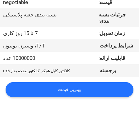
قیمت:
negotiable
کنترل
کیفیت
جزئیات بسته
بسته بندی جعبه پلاستیکی
بندی:
با
زمان تحویل:
7 تا 15 روز کاری
ما
شرایط پرداخت:
T/T، وسترن یونیون
تماس
قابلیت ارائه:
10000000 عدد
بگیرید
برجسته:
,
کانکتور کابل شبکه
کانکتور صفحه مدار usb
درخواست
بهترین قیمت
نقل قول
COMPANY
NEWS