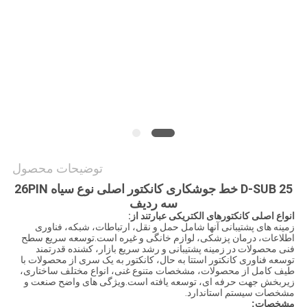
نقشه
سایت
PRIVACY
POLICY
توضیحات محصول
D-SUB 25 خط جوشکاری کانکتور اصلی نوع سیاه 26PIN
سه ردیف
انواع اصلی کانکتورهای الکتریکی عبارتند از:
زمینه های پشتیبانی آنها شامل حمل و نقل، ارتباطات، شبکه، فناوری
اطلاعات، درمان پزشکی، لوازم خانگی و غیره است.توسعه سریع سطح
فنی محصولات در زمینه پشتیبانی و رشد سریع بازار، کشنده قدرتمند
توسعه فناوری کانکتور استتا به حال، کانکتور به یک سری از محصولات با
طیف کامل از محصولات، مشخصات متنوع غنی، انواع مختلف ساختاری،
زیربخش جهت حرفه ای، توسعه یافته است.ویژگی های واضح صنعت و
مشخصات سیستم استاندارد.
مشخصات: