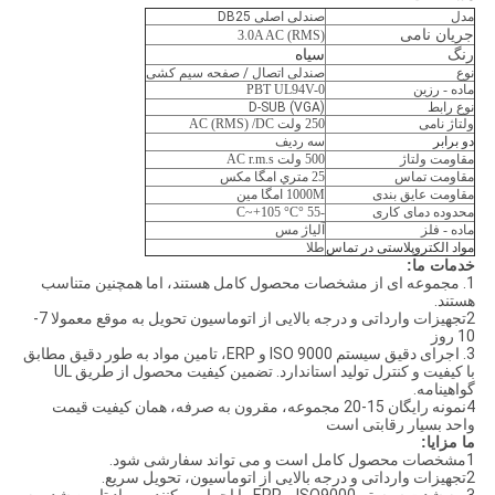
مدل
صندلی اصلی DB25
جریان نامی
3.0A AC (RMS)
رنگ
سیاه
نوع
صندلی اتصال / صفحه سیم کشی
ماده - رزین
PBT UL94V-0
نوع رابط
D-SUB (VGA)
ولتاژ نامی
250 ولت AC (RMS) /DC
دو برابر
سه ردیف
مقاومت ولتاژ
500 ولت AC r.m.s
مقاومت تماس
25 متري امگا مکس
مقاومت عایق بندی
1000M امگا مین
محدوده دمای کاری
-55 °C~+105 °C
ماده - فلز
آلیاژ مس
مواد الکتروپلاستی در تماس
طلا
خدمات ما:
1. مجموعه ای از مشخصات محصول کامل هستند، اما همچنین متناسب
هستند.
2تجهیزات وارداتی و درجه بالایی از اتوماسیون تحویل به موقع معمولا 7-
10 روز
3. اجرای دقیق سیستم ISO 9000 و ERP، تامین مواد به طور دقیق مطابق
با کیفیت و کنترل تولید استاندارد. تضمین کیفیت محصول از طریق UL
گواهینامه.
4نمونه رایگان 15-20 مجموعه، مقرون به صرفه، همان کیفیت قیمت
واحد بسیار رقابتی است
ما
مزایا:
1مشخصات محصول کامل است و می تواند سفارشی شود.
2تجهیزات وارداتی و درجه بالایی از اتوماسیون، تحویل سریع.