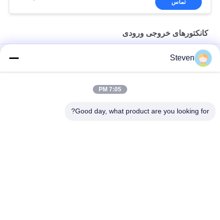
تماس
کانکتورهای خروجی ورودی
4 پین PCBA مرد Micro USB ورودی و خروجی کانکتورهای پلاستیکی
Steven
100V مقاومت ولتاژ
اتوبوس 4Pins USB کانکتور SMT عقب
7:05 PM
ماده D Sub Connector 9PIN ترکیب صندلی عمومی نوع مقاومت عایق
Good day, what product are you looking for?
دسته بندی های محبوب
همه
رابط هدر زن
رابط هدر پین نر
مونتاژ کابل نوار صاف
کانکتور هدر PCB
مجموعه های کابل 