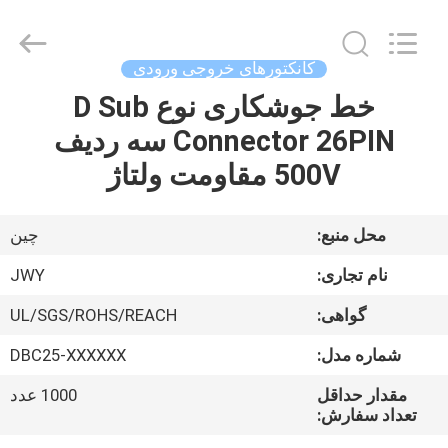
2026
ShenZhen
JWY
Electronic
Co.,Ltd.
کانکتورهای خروجی ورودی
All
Rights
خط جوشکاری نوع D Sub
صفحه
Reserved.
Connector 26PIN سه ردیف
اصلی
500V مقاومت ولتاژ
محصولات
محل منبع:
چین
درباره
نام تجاری:
JWY
ما
گواهی:
UL/SGS/ROHS/REACH
شماره مدل:
DBC25-XXXXXX
تور
کارخانه
مقدار حداقل
1000 عدد
تعداد سفارش: