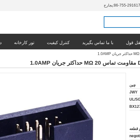
86-755-29161
حراجی:
ل قول
با ما تماس بگیرید
کنترل کیفیت
تور کارخانه
د
1
چین
JWY
UL/S
BX12
negot