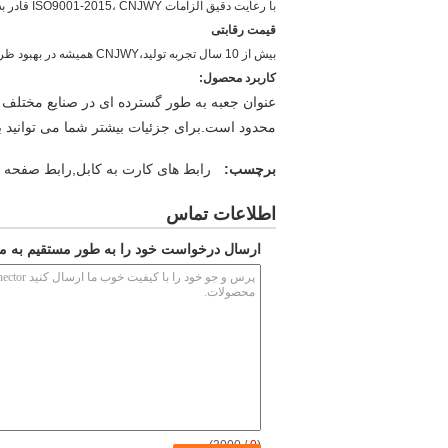
با رعایت دقیق الزامات ISO9001-2015، CNJWY قادر به تولید محصولات با بالاترین کیفیت است.
قیمت رقابتی
بیش از 10 سال تجربه تولید،CNJWY همیشه در بهبود ظرفیت تولید تخصص دارد. رقابتی بودن قیمت رقابتی را برای مشتریان ارزشمند فراهم می کند.
کاربرد محصول:
عنوان جعبه به طور گسترده ای در صنایع مختلف م
محدود است.برای جزئیات بیشتر شما می توانید ب
برچسب:
رابط های کارت به کابل,رابط صفحه 
اطلاعات تماس
ارسال درخواست خود را به طور مستقیم به ما
/ 3000)
0
(