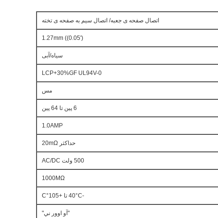
اتصال صفحه ی جعبه/ اتصال سیم به صفحه ی تخته
1.27mm ((0.05')
سیاه/آبی
LCP+30%GF UL94V-0
مس
6 پین تا 64 پین
1.0AMP
حداکثر 20mΩ
500 ولت AC/DC
1000MΩ
-40°C تا +105°C
"آو اوور ني"