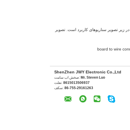
در زیر تصویر سناریوهای کاربرد است. تصویر
board to wire con
ShenZhen JWY Electronic Co.,Ltd
Mr. Steven Luo
تماس با شخص:
8615013506937
تلفن:
86-755-29161263
فکس: