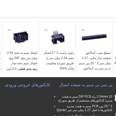
سطح نصب کنتاکتور
زاویه راست 2 * 3 اتصال
اتصال سیم به تخته 2.54
صفحه مدار چاپی، 1.27
جعبه 2.54 میلی متر از
میلی متر پیچ، DIP نوع
س
نایلون 6T
میلی متر 2 * 25 پین سیم
طریق سوراخ مقاومت
اتصال سیم تخته مدار
به پی سی بی کنتاکتور
ولتاژ 500V
ب
رتبه بندی فعلی:
3.0 آمپر
رتبه بندی فعلی:
1.0 آمپر
رتبه بندی فعلی:
3.0 آمپر
مقاومت تماسی:
حداکثر
ر
مقاومت تماسی:
حداکثر
مقاومت تماسی:
حداکثر
20mΩ
م
20mΩ
20mΩ
پی سی بی سیم به صفحه اتصال
ولتاژ قابل تحمل:
500
کانکتورهای خروجی ورودی
Ω
ولتاژ قابل تحمل:
500
ولتاژ قابل تحمل:
500
ولت AC/DC
و
ولت AC/DC
ولت AC/DC
مقاومت عایق::
حداقل
و
2.54mm 10 راه DIP PCB سیم به هیئت
مقاومت عایق::
حداقل
مقاومت عایق::
حداقل
1000MΩ
م
مدیره کانکتورهای مستقیم از طریق سوراخ
Ω
1000MΩ
1000MΩ
2 * 20 پین PCB سیم به هیئت مدیره
کانکتورها با قفل 1.27 میلی متر سر Ejector
پی سی بی سیاه سیم به اتصال هیئت مدیره