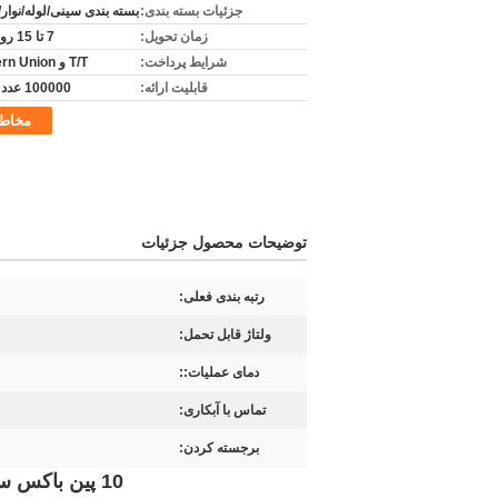
جزئیات بسته بندی:
بسته بندی سینی/لوله/نوار
زمان تحویل:
7 تا 15 روز کاری
شرایط پرداخت:
T/T و Western Union
قابلیت ارائه:
100000 عدد در روز
مخاط
توضیحات محصول جزئیات
رتبه بندی فعلی:
ولتاژ قابل تحمل:
دمای عملیات::
تماس با آبکاری:
برجسته کردن:
10 پین باکس سرخط کانکتور SMT دو ردیف هیئت مدیره به کانکتورهای سیم 20 mΩ حداکثر