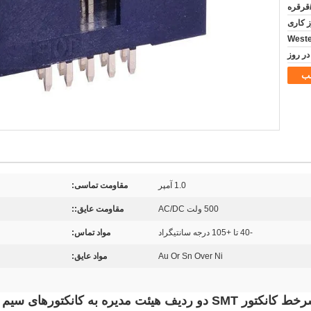
/قرقره
ب
1.0 آمپر
مقاومت تماسی:
500 ولت AC/DC
مقاومت عایق::
-40 تا +105 درجه سانتیگراد
مواد تماس:
Au Or Sn Over Ni
مواد عایق: