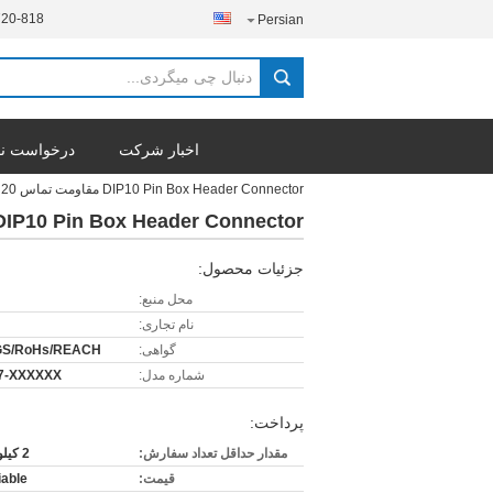
720-818
Persian
اخبار شرکت
درخواست نق
DIP10 Pin Box Header Connector مقاومت تماس 20 MΩ حداکثر جریان 1.0AMP
DIP10 Pin Box Header Connector مقاومت تماس 20 MΩ حداکثر جریان .0AMP
جزئیات محصول:
محل منبع:
نام تجاری:
گواهی:
GS/RoHs/REACH
شماره مدل:
7-XXXXXX
پرداخت:
مقدار حداقل تعداد سفارش:
2 کیلو قطعه
قیمت:
iable