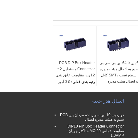
6 پین تا 64 پین پی سی بی
PCB DIP Box Header
یم به اتصال هیئت مدیره
Connector مستطیل 2 *
، سطح نصب / SMT کابل
12 پین مقاومت عایق بندی
ه اتصال هیئت مدیره
رتبه بندی فعلی:
3.0 آمپر
تبه بندی فعلی:
3.0 آمپر
مقاومت تماسی:
حداکثر
قاومت تماسی:
حداکثر
20mΩ
20m
اتصال هدر جعبه
ولتاژ قابل تحمل:
500
لتاژ قابل تحمل:
500
ولت AC/DC
لت AC/DC
مقاومت عایق::
حداقل
دو ردیف 10 پین سر ربات، مردان پین PCB
قاومت عایق::
حداقل
1000MΩ
سیم به هیئت مدیره اتصال
1000M
DIP10 Pin Box Header Connector
مقاومت تماس 20 MΩ حداکثر جریان
1.0AMP