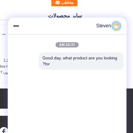
سایر محصولات
Steven
10:37 AM
Good day, what product are you looking 
سطح نصب باکس سر
1.27mm PCB 14 Pin
for?
وصل کننده 1.27 میلی متر
Box Header Connector
20 پین فسفر مواد تماس
Surface Mount 
برنز
سیاه
رتبه بندی فعلی:
1.0 آمپر
رتبه بندی فعلی:
1.0 آمپر
مقاومت تماسی:
حداکثر
مقاومت تماسی:
حداکثر
20mΩ
درخواست نقل قول
20mΩ
ولتاژ قابل تحمل:
500
ولتاژ قابل تحمل:
500
ولت AC/DC
ولت AC/DC
ارسال
مقاومت عایق::
حداقل
مقاومت عایق::
حداقل
1000MΩ
1000MΩ
sgs