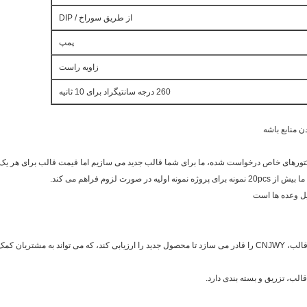
از طریق سوراخ / DIP
پمپ
زاويه راست
260 درجه سانتیگراد برای 10 ثانیه
ا صرفه جویی کنند.