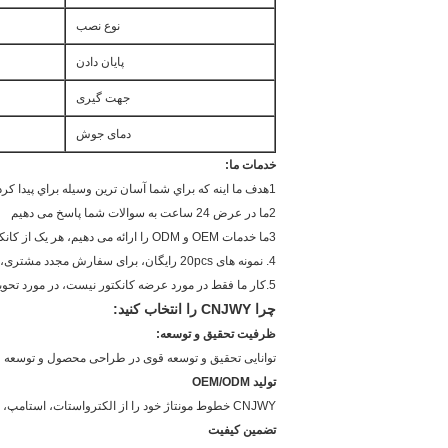
نوع نصب
پایان دادن
جهت گیری
دمای جوش
خدمات ما:
1هدف ما اينه که براي شما آسان ترين وسيله براي پيدا کردن منابع باشه
2ما در عرض 24 ساعت به سوالات شما پاسخ می دهیم
3ما خدمات OEM و ODM را ارائه می دهیم، هر یک از کانکتورهای خاص درخواست شده، ما برای شما قالب جدید می سازیم اما قیمت قالب برای هر یک نصف است.
4. نمونه های 20pcs رایگان، برای سفارش مجدد مشتری، ما بیش از 20pcs نمونه برای پروژه نمونه اولیه در صورت لزوم فراهم می کند.
5.کار ما فقط در مورد عرضه کانکتور نیست، در مورد تحویل وعده ها است
چرا CNJWY را انتخاب کنید:
ظرفیت تحقیق و توسعه:
توانایی تحقیق و توسعه قوی در طراحی محصول و توسعه قالب، CNJWY را قادر می سازد تا محصول جدید را ارزیابی کند، که می تواند به مشتریان کمک کند هزینه زمان ر
تولید OEM/ODM
CNJWY خطوط مونتاژ خود را از الکترواستات، استامپ، قالب، تزریق و بسته بندی دارد.
تضمین کیفیت