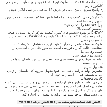
3. خدمات OEM / ODM. ما یک تیم R & D قوی برای حمایت از طراحی
کانکتور داریم.
4. پاسخ سریع، پاسخ ایمیل در عرض 12 ساعت، بررسی آنلاین خوش
آمدید.
5: نگرش جدی: کسب و کار ما فقط تامین کنتاکتور نیست، بلکه در مورد
تحویل وعده ها است.
چرا CNJWY را انتخاب کنید:
1تضمین کیفیت بالا
CNJWY بر بهبود سیستم های کنترل کیفیت تمرکز کرده است، با هدف
ارائه محصولات با کیفیت بالا که با گواهینامه ISO9001 مطابقت دارند.
2. قیمت رقابتی
ما یک مجموعه کامل از فرآیند تولید داریم که شامل الکترواستات،
استامپ، قالب گذاری تزریقی است، به طور کلی برای اطمینان از
قیمت رقابتی ما.
3بسته بندی سفارشی
تمام محصولات برای بسته بندی سفارشی بر اساس تقاضای شما در
دسترس هستند.
4تحویل سریع
بیشترین تولید کارآمد باعث می شود تحویل سریع، که اطمینان از زمان
سرب همیشه قبل از انتظارات خود را.
کاربرد محصول:
این می تواند به طور موثر از داده ها بین میزبان و میزبان پشتیبانی کند و
اطمینان حاصل کند که داده ها با سرعت خاصی منتقل می شوند.ترمینال
های متمرکز و کنترل شده داده ها را با بهترین پهنای باند موجود انتقال
می دهند.
میدان درخواست می تواند به نقشه زیر اشاره کند:
کانکتور کابل شبکه,کانکتور صفحه مدار usb,کانکتور مردانه micro usb