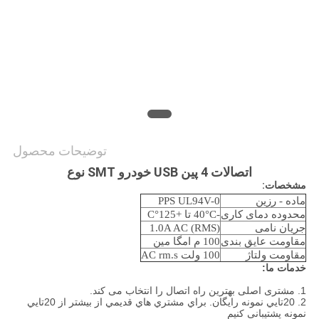
نقشه
سایت
PRIVACY
POLICY
توضیحات محصول
اتصالات 4 پین USB خودرو SMT نوع
مشخصات:
ماده - رزین
PPS UL94V-0
محدوده دمای کاری
-40°C تا +125°C
جریان نامی
1.0A AC (RMS)
مقاومت عایق بندی
100 م امگا مین
مقاومت ولتاژ
100 ولت AC rm.s
خدمات ما:
1. مشتری اصلی بهترین راه اتصال را انتخاب می کند.
2. 20تايي نمونه رایگان. براي مشتري هاي قديمي از بيشتر از 20تايي
نمونه پشتیبانی کنيم