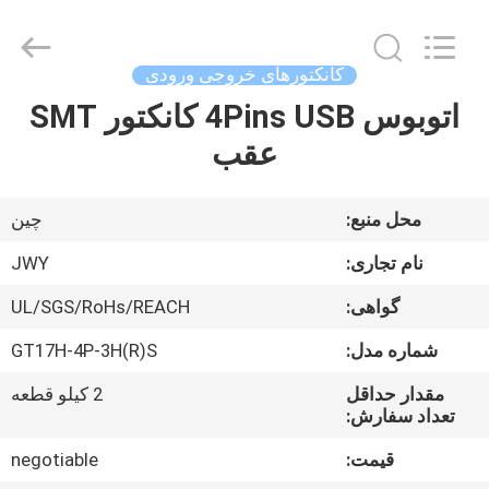
2026
ShenZhen
JWY
Electronic
Co.,Ltd.
کانکتورهای خروجی ورودی
All
Rights
اتوبوس 4Pins USB کانکتور SMT
صفحه
Reserved.
عقب
اصلی
محصولات
محل منبع:
چین
نام تجاری:
JWY
درباره
گواهی:
UL/SGS/RoHs/REACH
ما
شماره مدل:
GT17H-4P-3H(R)S
تور
مقدار حداقل
2 کیلو قطعه
تعداد سفارش:
کارخانه
قیمت:
negotiable