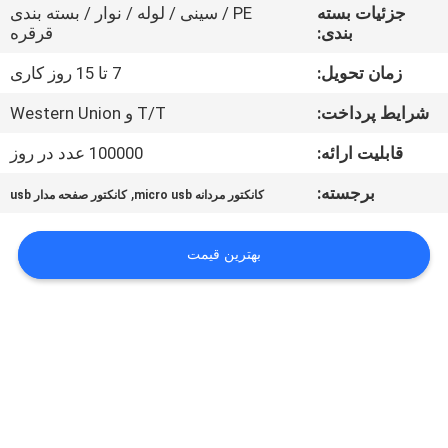
کنترل
جزئیات بسته
PE / سینی / لوله / نوار / بسته بندی
بندی:
قرقره
کیفیت
زمان تحویل:
7 تا 15 روز کاری
با
شرایط پرداخت:
T/T و Western Union
ما
قابلیت ارائه:
100000 عدد در روز
تماس
برجسته:
,
کانکتور مردانه micro usb
کانکتور صفحه مدار usb
بگیرید
بهترین قیمت
درخواست
نقل قول
COMPANY
NEWS