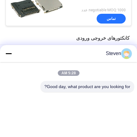
negotiable MOQ:1000 عدد
تماس
کانکتورهای خروجی ورودی
4 پین PCBA مرد Micro USB ورودی و خروجی کانکتورهای پلاستیکی
Steven
100V مقاومت ولتاژ
اتوبوس 4Pins USB کانکتور SMT عقب
5:28 AM
ماده D Sub Connector 9PIN ترکیب صندلی عمومی نوع مقاومت عایق
Good day, what product are you looking for?
دسته بندی های محبوب
همه
رابط هدر زن
رابط هدر پین نر