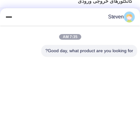
کانکتورهای خروجی ورودی
4 پین PCBA مرد Micro USB ورودی و خروجی کانکتورهای پلاستیکی
Steven
100V مقاومت ولتاژ
اتوبوس 4Pins USB کانکتور SMT عقب
7:35 AM
ماده D Sub Connector 9PIN ترکیب صندلی عمومی نوع مقاومت عایق
Good day, what product are you looking for?
دسته بندی های محبوب
همه
رابط هدر زن
رابط هدر پین نر
مونتاژ کابل نوار صاف
کانکتور هدر PCB
مجموعه های کابل 
اتصال بلوک ترمینال
های الکتریکی