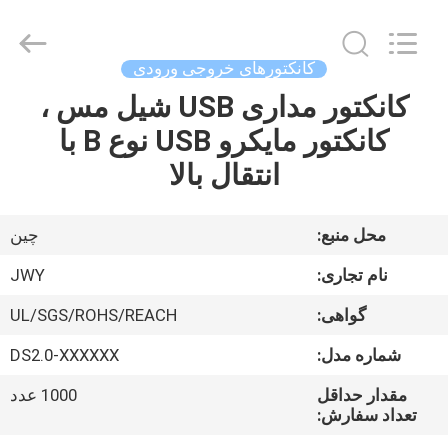
2026
ShenZhen
JWY
Electronic
Co.,Ltd.
کانکتورهای خروجی ورودی
All
Rights
کانکتور مداری USB شیل مس ،
صفحه
Reserved.
کانکتور مایکرو USB نوع B با
اصلی
انتقال بالا
محصولات
محل منبع:
چین
درباره
نام تجاری:
JWY
ما
گواهی:
UL/SGS/ROHS/REACH
شماره مدل:
DS2.0-XXXXXX
تور
کارخانه
مقدار حداقل
1000 عدد
تعداد سفارش: