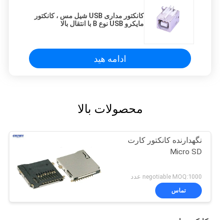
کانکتور مداری USB شیل مس ، کانکتور
مایکرو USB نوع B با انتقال بالا
ادامه هید
محصولات بالا
نگهدارنده کانکتور کارت
Micro SD
negotiable MOQ:1000 عدد
تماس