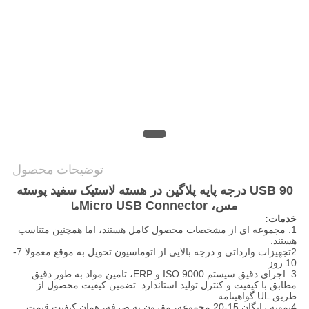
نقشه
سایت
PRIVACY
POLICY
توضیحات محصول
USB 90 درجه پایه پلاگین در هسته لاستیک سفید پوسته
مس، Micro USB Connector
ما
خدمات:
1. مجموعه ای از مشخصات محصول کامل هستند، اما همچنین متناسب
هستند.
2تجهیزات وارداتی و درجه بالایی از اتوماسیون تحویل به موقع معمولا 7-
10 روز
3. اجرای دقیق سیستم ISO 9000 و ERP، تامین مواد به طور دقیق
مطابق با کیفیت و کنترل تولید استاندارد. تضمین کیفیت محصول از
طریق UL گواهینامه.
4نمونه رایگان 15-20 مجموعه، مقرون به صرفه، همان کیفیت قیمت