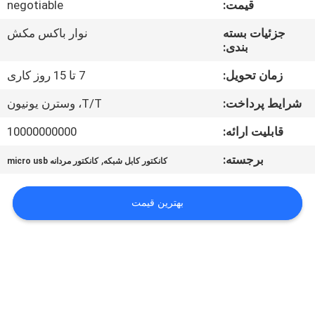
قیمت:
negotiable
کنترل
کیفیت
جزئیات بسته
نوار باکس مکش
بندی:
با
زمان تحویل:
7 تا 15 روز کاری
ما
شرایط پرداخت:
T/T، وسترن یونیون
تماس
قابلیت ارائه:
10000000000
بگیرید
برجسته:
,
کانکتور کابل شبکه
کانکتور مردانه micro usb
درخواست
بهترین قیمت
نقل قول
COMPANY
NEWS