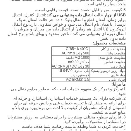
واحد بسیار رقابتی است
.
5.
کیفیت امن و قابل اعتماد است، قیمت رقابتی است
USB از چهار حالت انتقال داده پشتیبانی می کند:
انتقال کنترل، انتقال
برابر زمان، انتقال قطع و انتقال بلوک داده. هر حالت انتقال به یک
ترمینال با همان نام اعمال می شود و خواص متفاوتی دارد.نوع انتقال
ایزوکرون ((یا انتقال هم زمان) از انتقال داده بین میزبان و میزبان با
انتقال دوره ای پشتیبانی می کند.، تاخیر محدود و پهنای باند و نرخ انتقال
داده بدون تغییر.
مشخصات محصول:
محدوده دمای کار
-40°C تا +85°C
مقاومت ولتاژ
500 ولت AC r.m.s
مقاومت عایق بندی
1000 MΩ دقیقه
مقاومت تماس
حداکثر 30 mΩ
ولتاژ نامی
30 ولت AC ((RMS) / DC
مواد- رزین ترموپولیستیک
پلی استرها UL94V-0
مواد فلزی
فوسفور برنز
جریان نامی
1.5 AC ((RMS)
ما
مزایا:
1تمرکز و تمرکز یک مفهوم خدمات است که به طور مداوم دنبال می
شود.
2. شرکت دارای یک سیستم خدمات استاندارد، استاندارد و حرفه ای
برای ارائه به مشتریان با تجربه خدمات غنی و دانش حرفه ای برای
اطمینان از اینکه مشتریان از کیفیت بالا لذت می برند,بهره وری بالا و
منابع خدمات شخصی.
3. نیازهای سطوح مختلف مشتریان را برای دستیابی به ارزش مشتریان
در استفاده از محصولات برآورده کنید.
4خدمت کردن به شما وظيفه ماست رضایت شما هدف ماست