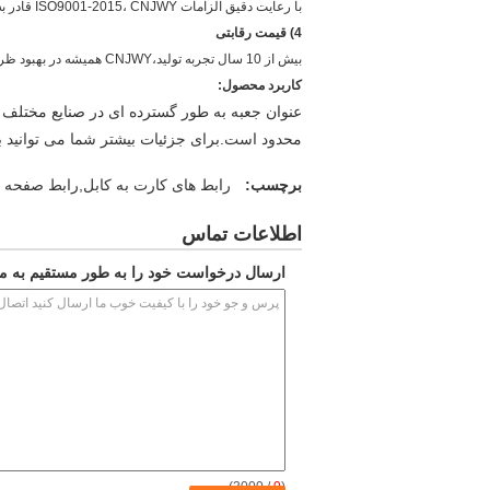
با رعایت دقیق الزامات ISO9001-2015، CNJWY قادر به تولید محصولات با بالاترین کیفیت است.
4) قیمت رقابتی
بیش از 10 سال تجربه تولید،CNJWY همیشه در بهبود ظرفیت تولید تخصص دارد. رقابتی بودن قیمت رقابتی را برای مشتریان ارزشمند فراهم می کند.
کاربرد محصول:
عنوان جعبه به طور گسترده ای در صنایع مختلف م
محدود است.برای جزئیات بیشتر شما می توانید ب
برچسب:
رابط های کارت به کابل,رابط صفحه 
اطلاعات تماس
ارسال درخواست خود را به طور مستقیم به ما
/ 3000)
0
(