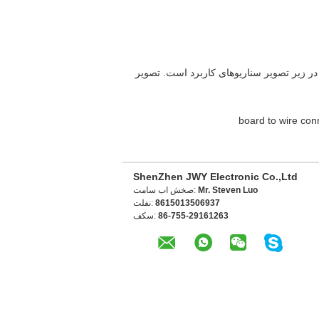
در زیر تصویر سناریوهای کاربرد است. تصویر
board to wire con
ShenZhen JWY Electronic Co.,Ltd
Mr. Steven Luo
تماس با شخص:
8615013506937
تلفن:
86-755-29161263
فکس: