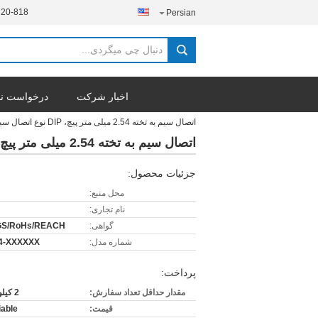
720-818
Persian
اخبار شرکت
درخواست نق
اتصال سیم به تخته 2.54 میلی متر پیچ، DIP نوع اتصال سیم تخته مدار
اتصال سیم به تخته 2.54 میلی متر پیچ، DIP نوع اتصال سیم تخته مدار
جزئیات محصول:
محل منبع:
نام تجاری:
گواهی:
GS/RoHs/REACH
شماره مدل:
4-XXXXXX
پرداخت:
مقدار حداقل تعداد سفارش:
2 کیلو قطعه
قیمت:
iable