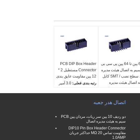
6 پین تا 64 پین پی سی بی
PCB DIP Box Header
یم به اتصال هیئت مدیره
Connector مستطیل 2 *
، سطح نصب / SMT کابل
12 پین مقاومت عایق بندی
ه اتصال هیئت مدیره
رتبه بندی فعلی:
3.0 آمپر
تبه بندی فعلی:
3.0 آمپر
مقاومت تماسی:
حداکثر
قاومت تماسی:
حداکثر
20mΩ
20m
اتصال هدر جعبه
ولتاژ قابل تحمل:
500
لتاژ قابل تحمل:
500
ولت AC/DC
لت AC/DC
مقاومت عایق::
حداقل
دو ردیف 10 پین سر ربات، مردان پین PCB
قاومت عایق::
حداقل
1000MΩ
سیم به هیئت مدیره اتصال
1000M
DIP10 Pin Box Header Connector
مقاومت تماس 20 MΩ حداکثر جریان
1.0AMP