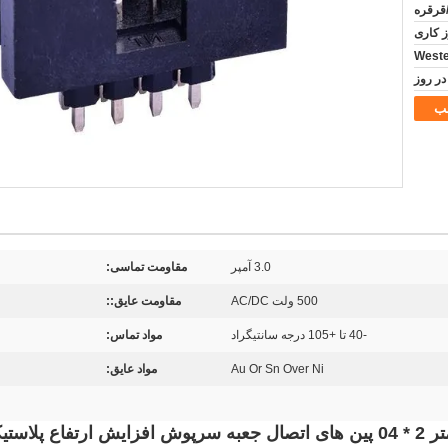
/قرقره
ب
3.0 آمپر
مقاومت تماسی:
500 ولت AC/DC
مقاومت عایق::
-40 تا +105 درجه سانتیگراد
مواد تماس:
Au Or Sn Over Ni
مواد عایق: