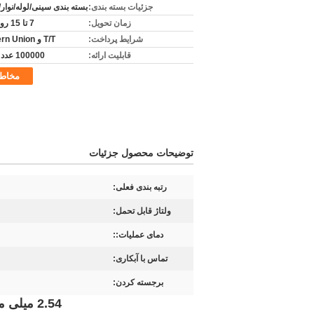
جزئیات بسته بندی:
بسته بندی سینی/لوله/نوار
زمان تحویل:
7 تا 15 روز کاری
شرایط پرداخت:
T/T و Western Union
قابلیت ارائه:
100000 عدد در روز
مخاط
توضیحات محصول جزئیات
رتبه بندی فعلی:
ولتاژ قابل تحمل:
دمای عملیات::
تماس با آبکاری:
برجسته کردن:
2.54 میلی متر 2 * 04 پین های اتصال جعبه سرپوش افزایش ارتفاع پلاستیکی نوع DIP