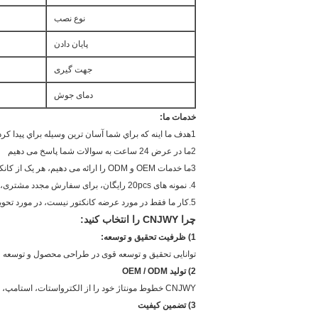
نوع نصب
پایان دادن
جهت گیری
دمای جوش
خدمات ما:
1هدف ما اينه که براي شما آسان ترين وسيله براي پيدا کردن منابع باشه
2ما در عرض 24 ساعت به سوالات شما پاسخ می دهیم
3ما خدمات OEM و ODM را ارائه می دهیم، هر یک از کانکتورهای خاص درخواست شده، ما برای شما قالب جدید می سازیم اما قیمت قالب برای هر یک نصف است.
4. نمونه های 20pcs رایگان، برای سفارش مجدد مشتری، ما بیش از 20pcs نمونه برای پروژه نمونه اولیه در صورت لزوم فراهم می کند.
5.کار ما فقط در مورد عرضه کانکتور نیست، در مورد تحویل وعده ها است
چرا CNJWY را انتخاب کنید:
1) ظرفیت تحقیق و توسعه:
توانایی تحقیق و توسعه قوی در طراحی محصول و توسعه قالب، CNJWY را قادر می سازد تا محصول جدید را ارزیابی کند، که می تواند به مشتریان کمک کند هزینه زمان ر
2) تولید OEM / ODM
CNJWY خطوط مونتاژ خود را از الکترواستات، استامپ، قالب، تزریق و بسته بندی دارد.
3) تضمین کیفیت