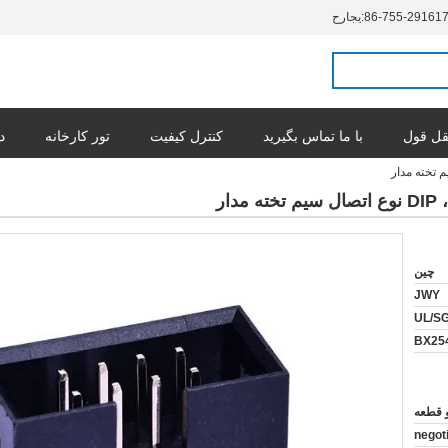
86-755-29161
حراجی:
ل قول
با ما تماس بگیرید
کنترل کیفیت
تور کارخانه
د
چین
JWY
UL/S
BX25
negot