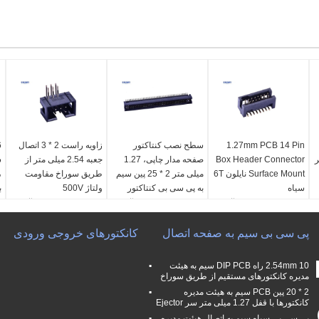
1.27mm PCB 14 Pin
سطح نصب کنتاکتور
زاویه راست 2 * 3 اتصال
تر
Box Header Connector
صفحه مدار چاپی، 1.27
جعبه 2.54 میلی متر از
س
Surface Mount نایلون 6T
میلی متر 2 * 25 پین سیم
طریق سوراخ مقاومت
سیاه
به پی سی بی کنتاکتور
ولتاژ 500V
ب
رتبه بندی فعلی:
1.0 آمپر
رتبه بندی فعلی:
1.0 آمپر
رتبه بندی فعلی:
3.0 آمپر
ر
مقاومت تماسی:
حداکثر
مقاومت تماسی:
حداکثر
مقاومت تماسی:
حداکثر
م
20mΩ
20mΩ
پی سی بی سیم به صفحه اتصال
20mΩ
کانکتورهای خروجی ورودی
Ω
ولتاژ قابل تحمل:
500
ولتاژ قابل تحمل:
500
ولتاژ قابل تحمل:
500
و
ولت AC/DC
ولت AC/DC
ولت AC/DC
و
2.54mm 10 راه DIP PCB سیم به هیئت
مقاومت عایق::
حداقل
مقاومت عایق::
حداقل
مقاومت عایق::
حداقل
م
مدیره کانکتورهای مستقیم از طریق سوراخ
Ω
1000MΩ
1000MΩ
1000MΩ
2 * 20 پین PCB سیم به هیئت مدیره
کانکتورها با قفل 1.27 میلی متر سر Ejector
پی سی بی سیاه سیم به اتصال هیئت مدیره