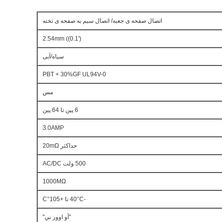
اتصال صفحه ی جعبه/ اتصال سیم به صفحه ی تخته
2.54mm ((0.1')
سیاه/آبی
PBT + 30%GF UL94V-0
مس
6 پین تا 64 پین
3.0AMP
حداکثر 20mΩ
500 ولت AC/DC
1000MΩ
-40°C تا +105°C
"آو اوور ني"