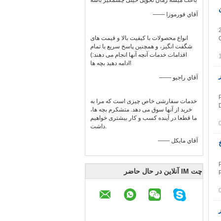
باعث میشه زمان تحویل خیلی چشمگیر باشه
—— آقاي فورموزا
انواع محصولات با کیفیت بالا و قیمت های
شگفت انگیز، و همچنین پاسخ سریع با تمام
اقدامات خدمات آنچه آنها انجام می دهند:)
ادامه دهید بچه ها!
حداکثر
—— آقاي راجيو
خدمات سفارشی خاص چیزی است که مرا به
خرید از آنها سوق می دهد. متشکرم بچه ها،
ما قطعا در آینده کسب و کار بیشتری خواهیم
داشت.
—— آقاي مايکل
اخ
چت IM آنلاین در حال حاضر
ر