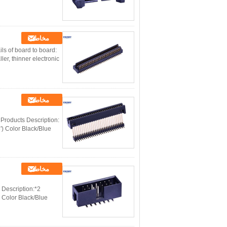
مخاطب
s of board to board:
ler, thinner electronic
مخاطب
roducts Description:
) Color Black/Blue
مخاطب
 Description:
 Color Black/Blue