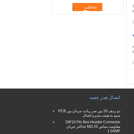
اس
اتصال هدر جعبه
دو ردیف 10 پین سر ربات، مردان پین PCB
سیم به هیئت مدیره اتصال
DIP10 Pin Box Header Connector
مقاومت تماس 20 MΩ حداکثر جریان
1.0AMP