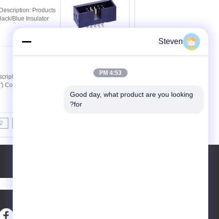
escription: Products
ack/Blue Insulator
Steven
مخاطب
4:53 PM
cription:
) Color Black/Blue
Good day, what product are you looking 
for?
2
1
<<
|<
Page 1 of 10
درخواست نقل قول
ارسال
sgs