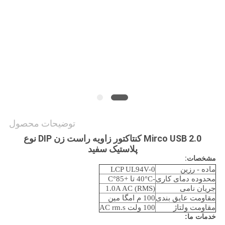
نقشه
سایت
PRIVACY
POLICY
توضیحات محصول
2.0 Mirco USB کنتاکتور زاویه راست زن DIP نوع
پلاستیک سفید
مشخصات:
ماده - رزین
LCP UL94V-0
محدوده دمای کاری
-40°C تا +85°C
جریان نامی
1.0A AC (RMS)
مقاومت عایق بندی
100 م امگا مین
مقاومت ولتاژ
100 ولت AC rm.s
خدمات ما: