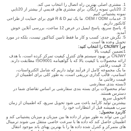
1. مشتری اصلی بهترین راه اتصال را انتخاب می کند.
2. 20تايي نمونه رایگان. براي مشتري هاي قديمي از بيشتر از 20تايي
نمونه پشتیبانی کنيم
3. خدمات OEM / ODM. ما یک تیم R & D قوی برای حمایت از طراحی
کانکتور داریم.
4. پاسخ سریع، پاسخ ایمیل در عرض 12 ساعت، بررسی آنلاین خوش
آمدید.
5: نگرش جدی: کسب و کار ما فقط تامین کنتاکتور نیست، بلکه در مورد
تحویل وعده ها است.
چرا CNJWY را انتخاب کنید:
1تضمین کیفیت بالا
CNJWY بر بهبود سیستم های کنترل کیفیت تمرکز کرده است، با هدف
ارائه محصولات با کیفیت بالا که با گواهینامه ISO9001 مطابقت دارند.
2. قیمت رقابتی
ما یک مجموعه کامل از فرآیند تولید داریم که شامل الکترواستات،
استامپ، قالب گذاری تزریقی است، به طور کلی برای اطمینان از
قیمت رقابتی ما.
3بسته بندی سفارشی
تمام محصولات برای بسته بندی سفارشی بر اساس تقاضای شما در
دسترس هستند.
4تحویل سریع
بیشترین تولید کارآمد باعث می شود تحویل سریع، که اطمینان از زمان
سرب همیشه قبل از انتظارات خود را.
کاربرد محصول:
این می تواند به طور موثر از داده ها بین میزبان و میزبان پشتیبانی کند و
اطمینان حاصل کند که داده ها با سرعت خاصی منتقل می شوند.ترمینال
های متمرکز و کنترل شده داده ها را با بهترین پهنای باند موجود انتقال