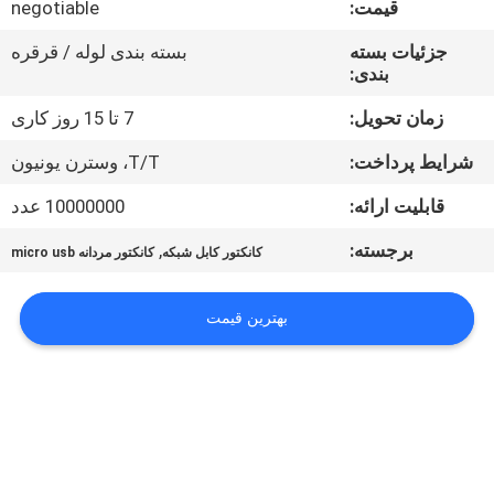
قیمت:
negotiable
کنترل
کیفیت
جزئیات بسته
بسته بندی لوله / قرقره
بندی:
با
زمان تحویل:
7 تا 15 روز کاری
ما
شرایط پرداخت:
T/T، وسترن یونیون
تماس
قابلیت ارائه:
10000000 عدد
بگیرید
برجسته:
,
کانکتور کابل شبکه
کانکتور مردانه micro usb
درخواست
بهترین قیمت
نقل قول
COMPANY
NEWS