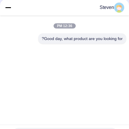
4 پین PCBA مرد Micro USB ورودی و خروجی کانکتورهای پلاستیکی
Steven
100V مقاومت ولتاژ
اتوبوس 4Pins USB کانکتور SMT عقب
12:36 PM
ماده D Sub Connector 9PIN ترکیب صندلی عمومی نوع مقاومت عایق
Good day, what product are you looking for?
دسته بندی های محبوب
همه
رابط هدر زن
رابط هدر پین نر
مونتاژ کابل نوار صاف
کانکتور هدر PCB
مجموعه های کابل 
اتصال بلوک ترمینال
های الکتریکی
کانکتور پلاگین DIP
رابط کابل IDC