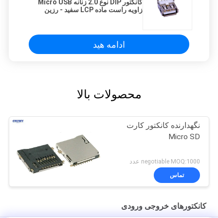
کانکتور DIP نوع 2.0 زنانه Micro USB
زاویه راست ماده LCP سفید - رزین
ادامه هید
محصولات بالا
نگهدارنده کانکتور کارت
Micro SD
negotiable MOQ:1000 عدد
تماس
کانکتورهای خروجی ورودی