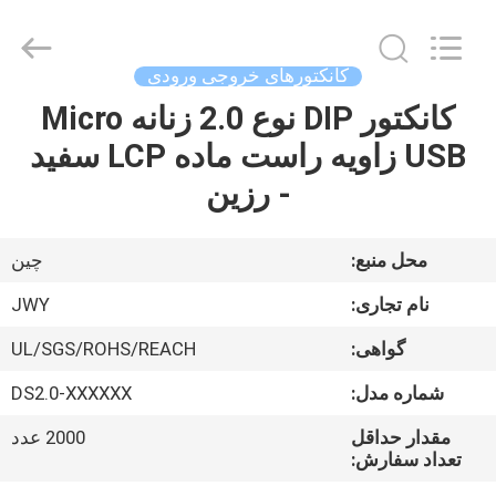
2026
ShenZhen
JWY
Electronic
Co.,Ltd.
کانکتورهای خروجی ورودی
All
Rights
کانکتور DIP نوع 2.0 زنانه Micro
صفحه
Reserved.
USB زاویه راست ماده LCP سفید
اصلی
- رزین
محصولات
محل منبع:
چین
درباره
نام تجاری:
JWY
ما
گواهی:
UL/SGS/ROHS/REACH
شماره مدل:
DS2.0-XXXXXX
تور
کارخانه
مقدار حداقل
2000 عدد
تعداد سفارش: