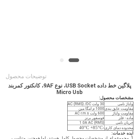
نقشه
سایت
PRIVACY
POLICY
توضیحات محصول
پلاگین خط داده USB Socket، نوع 9AF، کانکتور کمربند
Micro Usb
مشخصات محصول:
ولتاژ نامی
30 ولت AC (RMS) /DC
مقاومت عایق بندی
1000 م امگا مین
مقاومت ولتاژ
600 ولت AC r.m.s
ماده - فلز
فوسفور برنز
جریان نامی
1.0A AC (RMS)
-40°C +85°C
محدوده دمای کاری
ایده خدمات
:
1. مجموعه ای از مشخصات محصول کامل هستند، اما همچنین متناسب