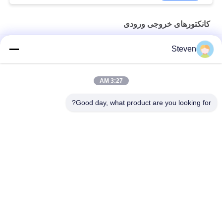
کانکتورهای خروجی ورودی
4 پین PCBA مرد Micro USB ورودی و خروجی کانکتورهای پلاستیکی
Steven
100V مقاومت ولتاژ
اتوبوس 4Pins USB کانکتور SMT عقب
3:27 AM
ماده D Sub Connector 9PIN ترکیب صندلی عمومی نوع مقاومت عایق
Good day, what product are you looking for?
دسته بندی های محبوب
همه
رابط هدر زن
رابط هدر پین نر
مونتاژ کابل نوار صاف
کانکتور هدر PCB
مجموعه های کابل 
اتصال بلوک ترمینال
های الکتریکی