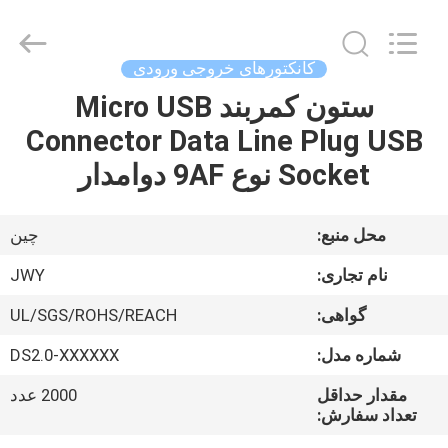
2026
ShenZhen
JWY
Electronic
Co.,Ltd.
کانکتورهای خروجی ورودی
All
Rights
ستون کمربند Micro USB
صفحه
Reserved.
Connector Data Line Plug USB
اصلی
Socket نوع 9AF دوامدار
محصولات
محل منبع:
چین
درباره
نام تجاری:
JWY
ما
گواهی:
UL/SGS/ROHS/REACH
شماره مدل:
DS2.0-XXXXXX
تور
کارخانه
مقدار حداقل
2000 عدد
تعداد سفارش: