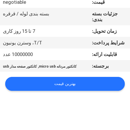
قیمت:
negotiable
کنترل
کیفیت
جزئیات بسته
بسته بندی لوله / قرقره
بندی:
با
زمان تحویل:
7 تا 15 روز کاری
ما
شرایط پرداخت:
T/T، وسترن یونیون
تماس
قابلیت ارائه:
10000000 عدد
بگیرید
برجسته:
,
کانکتور مردانه micro usb
کانکتور صفحه مدار usb
درخواست
بهترین قیمت
نقل قول
COMPANY
NEWS