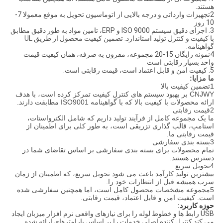
هستند.
2تجهیزات وارداتی و درجه بالایی از اتوماسیون تحویل به موقع معمولا 7-
10 روز
3. اجرای دقیق سیستم ISO 9000 و ERP، تامین مواد به طور دقیق مطابق
با کیفیت و کنترل تولید استاندارد. تضمین کیفیت محصول از طریق UL
گواهینامه.
4نمونه رایگان 15-20 مجموعه، مقرون به صرفه، همان کیفیت قیمت
واحد بسیار رقابتی است
5. کیفیت امن و قابل اعتماد است، قیمت رقابتی است.
ما
مزایا:
1تضمین کیفیت بالا
CNJWY بر بهبود سیستم های کنترل کیفیت تمرکز کرده است، با هدف
ارائه محصولات با کیفیت بالا که با گواهینامه ISO9001 مطابقت دارند.
2قیمت رقابتی
ما یک مجموعه کامل از فرآیند تولید داریم که شامل الکترواستات،
استامپ، قالب گذاری تزریقی است، به طور کلی برای اطمینان از
قیمت رقابتی ما.
3بسته بندی سفارشی
تمام محصولات برای بسته بندی سفارشی بر اساس تقاضای شما در
دسترس هستند.
4تحویل سریع
بیشترین تولید کارآمد باعث می شود تحویل سریع، که اطمینان از زمان
سرب همیشه قبل از انتظارات خود را.
5
مجموعه مشخصات محصول کامل است، اما همچنین سفارشی شده
است. کیفیت امن و قابل اعتماد، قیمت رقابتی.
حوزه کاربرد
:
USB رابط ها و خطوط لوله را برای نیازهای واقعی نرم افزار میزبان ایجاد
می کند.کنترل کننده اصلی خدمات را بر اساس پارامترهای ارائه شده