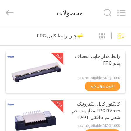
2026
ShenZhen
JWY
محصولات
Electronic
Co.,Ltd.
All
Rights
صفحه
Reserved.
63
چین رابط کابل FPC
اصلی
رابط هدر پین نر
HOT
رابط مدار چاپی انعطاف
محصولات
پذیر FPC
درباره
negotiable MOQ:1000 عدد
ما
اکنون سؤال کنید
83
HOT
کانکتور کابل الکترونیک
تور
رابط هدر زن
FPC 0.5mm مقاومت خم
کارخانه
شدن مواد افقی PA9T
negotiable MOQ:1000 عدد