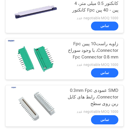
کانکتور 0.5 میلی متر، 4
پین - 40 پین Fpc کانکتور
29
negotiable MOQ:1000 عدد
تماس
رابط کابل IDC
زاويه راست10 پيين Fpc
Connector، با وجود سوراخ
Fpc Connector 0.8 mm
Pitch / 1.25mm
negotiable MOQ:1000 عدد
تماس
7
SMD عمودی 0.3mm Fpc
کانکتور پلاگین DIP
Connector، رابط های کابل
ربن روی سطح
negotiable MOQ:1000 عدد
تماس