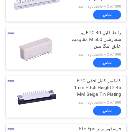
نقشه
negotiable MOQ:1000 عدد
تماس
سایت
63
رابط کابل FPC 40 پین
PRIVACY
اتصال بلوک ترمینال
سفارشی 500 M مقاومت
POLICY
عایق امگا مین
negotiable MOQ:1000 عدد
تماس
کانکتور کابل افقی FPC
12
1mm Pitch Height 2.46
مجموعه های کابل
MM Beige Tin Plating
negotiable MOQ:1000 عدد
های الکتریکی
تماس
فوسفور برنز Ffc Fpc