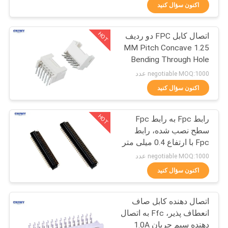
کنترل
اکنون سؤال کنید
کیفیت
HOT
اتصال کابل FPC دو ردیف
46
1.25 MM Pitch Concave
با
Bending Through Hole
کانکتور هدر PCB
ما
negotiable MOQ:1000 عدد
تماس
اکنون سؤال کنید
بگیرید
HOT
رابط Fpc به رابط Fpc
سطح نصب شده، رابط
درخواست
Fpc با ارتفاع 0.4 میلی متر
29
/ 0.3 میلی متر
نقل قول
negotiable MOQ:1000 عدد
اکنون سؤال کنید
مونتاژ کابل نوار صاف
COMPANY
اتصال دهنده کابل صاف
NEWS
انعطاف پذیر، Ffc به اتصال
دهنده سیم جریان 1.0A