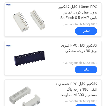
1.0mm FPC کابل کانکتور
15
بدون قفل کردن تماس
پی سی بی سیم به
پایین Sn Finsh 0.5 AMP
جریان نامی
negotiable MOQ:1000 عدد
صفحه اتصال
تماس
کانکتور کابل FPC فلزی
برنز 90 درجه مشکی
52
negotiable MOQ:1000 عدد
تماس
رابط PCB به PCB
کانکتور کابل FPC عمودی /
افقی 180 درجه پلگ
مستقیم 800 M مقاومت
عایق امگا مین
negotiable MOQ:1000 عدد