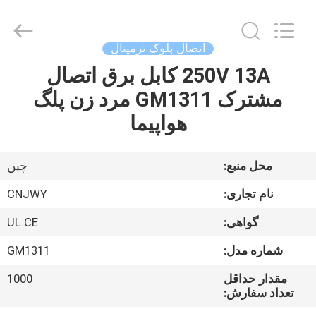
2026
ShenZhen
JWY
Electronic
Co.,Ltd.
اتصال بلوک ترمینال
All
Rights
250V 13A کابل برق اتصال
صفحه
Reserved.
مشترک GM1311 مرد زن پلگ
اصلی
هواپیما
محصولات
محل منبع:
چین
درباره
نام تجاری:
CNJWY
ما
گواهی:
UL.CE
شماره مدل:
GM1311
تور
کارخانه
مقدار حداقل
1000
تعداد سفارش: