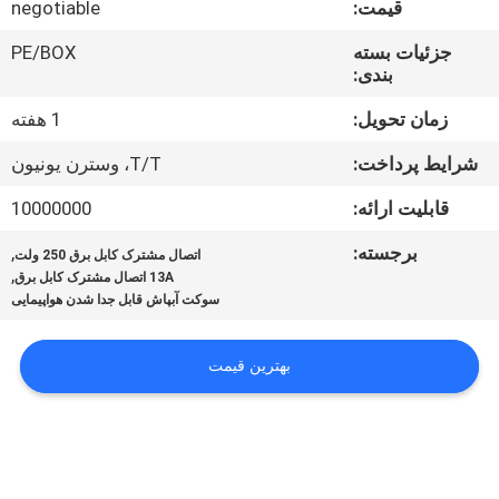
قیمت:
negotiable
کنترل
کیفیت
جزئیات بسته
PE/BOX
بندی:
با
زمان تحویل:
1 هفته
ما
شرایط پرداخت:
T/T، وسترن یونیون
تماس
قابلیت ارائه:
10000000
بگیرید
برجسته:
,
اتصال مشترک کابل برق 250 ولت
,
13A اتصال مشترک کابل برق
سوکت آبپاش قابل جدا شدن هواپیمایی
درخواست
نقل قول
بهترین قیمت
COMPANY
NEWS