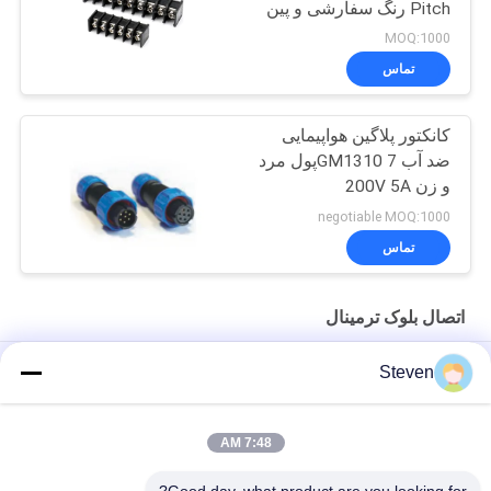
Pitch رنگ سفارشی و پین
MOQ:1000
تماس
کانکتور پلاگین هواپیمایی
ضد آب GM1310 7پول مرد
و زن 200V 5A
negotiable MOQ:1000
تماس
اتصال بلوک ترمینال
ولتاژ بالا 250V 13A کابل برق اتصال مشترک GM1311 سوکت زن و
Steven
مرد
اتصال مشترک کابل برق ولتاژ بالا GM1311 اتصال بلوک ترمینال
7:48 AM
250V 13A کابل برق اتصال مشترک GM1311 مرد زن پلگ هواپیما