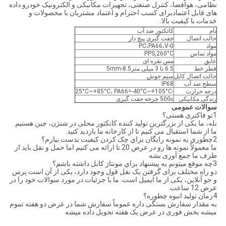
نظامی، هوافضا، کنترل صنعتی، تجهیزات مکانیکی و الکترونیک خودرو.داده
های قابل اعتمادبرای کسب احترام و اعتماد مشتریان با محصولات و
خدمات با کیفیت بالا.
نام
کانکتور ضد آب
حالت اتصال
جفت گیری پیچ دار
مواد
PC،PA66،V-0
مواد تماس
PPS,260°C
عایق
مس نقره ای
قطر خط
6.5 تا 3 میلی متر8.5-5mm
حالت اتصال کابل
سیم جوش
سطح ضد آب
IP68
درجه حرارت
-25°C~+85°C، PA66=-40°C~+105°C
زندگی مکانیکی
≥500 چرخه جفت گیری
سوالات عمومی
1تو فاکتری هستی؟
بله، ما یکی از بزرگترین تولید کننده کانکتور محلی در شنژن، چین هستیم.
ما از شما استقبال می کنیم تا از کارخانه ما بازدید کنید.
2چطوري يه نمونه رایگان براي چک کردن کيفيت بدست بيارم؟
ما معمولاً نمونه ها رو در عرض 20 تا ارائه می کنیم اما حمل و نقل باید از
طرف ما جمع آوری بشه
3چه موقع ميتونم يه پيشنهاد براي مونتاژ کابل داشته باشم؟
دو راه مختلف برای گرفتن یک نقل قول وجود دارد، یکی از آن است پرس
و جو آنلاین، یکی از ما ایمیل است. ما با جزئیات در مورد سوالات خود را در
عرض 12 ساعت.
4زمان تولید انبوه چطوره؟
به مقدار سفارش بستگی داره عموماً سفارش شما در عرض دو هفته تموم
میشه بخش فوری در عرض یک هفته تحویل داده میشه