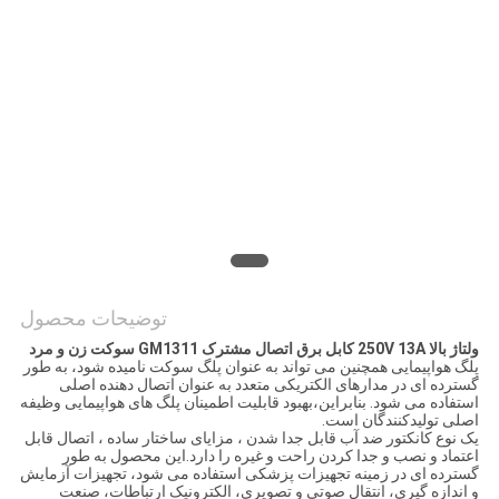
نقشه
سایت
PRIVACY
POLICY
توضیحات محصول
ولتاژ بالا 250V 13A کابل برق اتصال مشترک GM1311 سوکت زن و مرد
پلگ هواپیمایی همچنین می تواند به عنوان پلگ سوکت نامیده شود، به طور
گسترده ای در مدارهای الکتریکی متعدد به عنوان اتصال دهنده اصلی
استفاده می شود. بنابراین،بهبود قابلیت اطمینان پلگ های هواپیمایی وظیفه
اصلی تولیدکنندگان است.
یک نوع کانکتور ضد آب قابل جدا شدن ، مزایای ساختار ساده ، اتصال قابل
اعتماد و نصب و جدا کردن راحت و غیره را دارد.این محصول به طور
گسترده ای در زمینه تجهیزات پزشکی استفاده می شود، تجهیزات آزمایش
و اندازه گیری، انتقال صوتی و تصویری، الکترونیک ارتباطات، صنعت