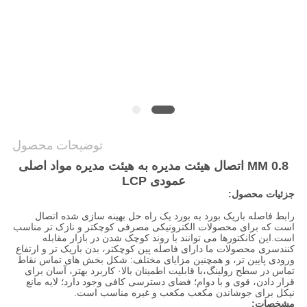
نقشه
سایت
PRIVACY
POLICY
توضیحات محصول
0.8 MM اتصال هیئت مدیره به هیئت مدیره مواد اصلی
عمودی LCP
جزئیات محصول:
رابط فاصله باریک بورد به بورد یک راه حل بهینه سازی شده اتصال
است که برای محصولات الکترونیکی مصرفی کوچکتر و نازک تر مناسب
است.این کانکتورها می توانند با روند کوچک شدن در بازار مقابله
کنندسری محصولات ما دارای فاصله پین کوچکتر، بدن باریک تر و ارتفاع
ورودی پایین تر، و همچنین مزایای مختلف: شکل بخش های تماس نقاط
تماس در سطح رولینگ،با قابلیت اطمینان بالا· کاربرد بهتر، آسان برای
قرار دادن، قوی و با دوام؛ فضای دسترسی کافی وجود دارد؛ لایه مانع
نیکل برای جوشاندن مکعب مکعب و غیره مناسب است.
مشخصات: