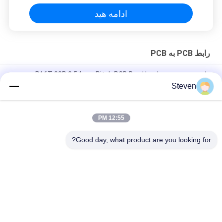
ادامه هید
رابط PCB به PCB
راست دو ردیف PA6T 38P 2.54mm Pitch PCB Box Header
Steven
پیچ 0.5mm دو سوراخ شده تاخته به تخته اتصال بخش مرد با CAP UL
گواهینامه
12:55 PM
سیگنال و منبع برق 4S4P - بلوک مرد 50A پین های سفارشی در
دسترس است
Good day, what product are you looking for?
دسته بندی های محبوب
همه
رابط هدر زن
رابط هدر پین نر