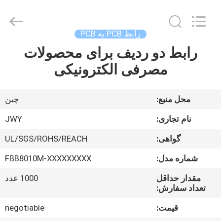
2026
ShenZhen
JWY
Electronic
Co.,Ltd.
رابط PCB به PCB
All
Rights
رابط دو ردیف برای محصولات
صفحه
Reserved.
مصرفی الکترونیکی
اصلی
محصولات
محل منبع:
چین
نام تجاری:
JWY
درباره
گواهی:
UL/SGS/ROHS/REACH
ما
شماره مدل:
FBB8010M-XXXXXXXXX
تور
مقدار حداقل
1000 عدد
تعداد سفارش:
کارخانه
قیمت:
negotiable