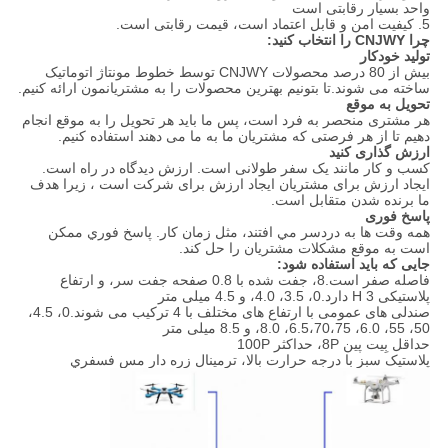
واحد بسیار رقابتی است
5. کیفیت امن و قابل اعتماد است، قیمت رقابتی است.
چرا CNJWY را انتخاب کنید:
تولید خودکار
بیش از 80 درصد محصولات CNJWY توسط خطوط مونتاژ اتوماتیک
ساخته می شوند.تا بتونیم بهترین محصولات را به مشتریانمون ارائه کنیم.
تحویل به موقع
هر مشتری منحصر به فرد است، پس ما باید هر تحویل را به موقع انجام
دهیم تا از هر فرصتی که مشتریان ما به ما می دهند استفاده کنیم.
ارزش گذاری کنید
کسب و کار مانند یک سفر طولانی است. ارزش دیدگاه در راه است.
ایجاد ارزش برای مشتریان ایجاد ارزش برای شرکت است ، زیرا هدف
ما برنده شدن متقابل است.
پاسخ فوری
همه وقت ها به دردسر مي افتند، مثل زمان کار. پاسخ فوري ممکن
است به موقع مشکلات مشتریان را حل کند.
جایی که باید استفاده شود:
فاصله صفر است.8، جفت شده با 0.8 صفحه جفت سر، و ارتفاع
پلاستیکی H 3 دارد.0، 3.5، 4.0، و 4.5 میلی متر
صندلی های عمومی با ارتفاع های مختلف با 4 ترکیب می شوند.0، 4.5،
50، 55، 6.0، 6.5،70،75، 8.0، و 8.5 میلی متر
حداقل بِيت پين 8P، حداکثر 100P
پلاستيک سبز با درجه حرارت بالا، ترمينال زره دار مس فسفري