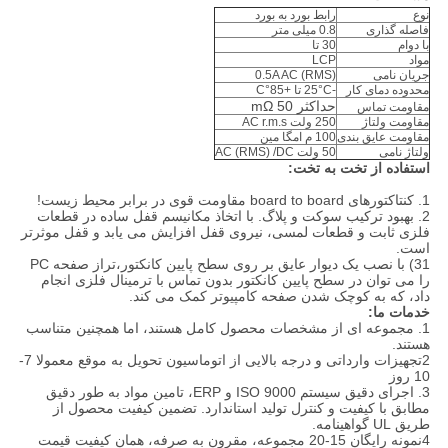
نوع
رابط بورد به بورد
فاصله گذاری
0.8 میلی متر
با دوام
30 تا
مواد
LCP
جریان نامی
0.5A AC (RMS)
محدوده دمای کار
-25°C تا +85°C
حداکثر 50 mΩ
مقاومت تماس
مقاومت ولتاژ
250 ولت AC r.m.s
مقاومت عایق بندی
100 م امگا مین
ولتاژ نامی
50 ولت AC (RMS) /DC
استفاده از تخت به تخت:
1. کنتاکتورهای board to board مقاومت قوی در برابر محیط زیست!
2. بهبود ترکیب سوکت و پلاگ. با اتخاذ مکانیسم قفل ساده در قطعات
فلزی ثابت و قطعات لمسی، نیروی قفل افزایش می یابد و قفل موثرتر
است.
31) با نصب یک دیوار عایق بر روی سطح پایین کانکتور،تراز صفحه PC
را می توان در سطح پایین کانکتور بدون تماس با ترمینال فلزی انجام
داد، که به کوچک شدن صفحه کامپیوتر کمک می کند.
خدمات ما:
1. مجموعه ای از مشخصات محصول کامل هستند، اما همچنین متناسب
هستند.
2تجهیزات وارداتی و درجه بالایی از اتوماسیون تحویل به موقع معمولا 7-
10 روز
3. اجرای دقیق سیستم ISO 9000 و ERP، تامین مواد به طور دقیق
مطابق با کیفیت و کنترل تولید استاندارد. تضمین کیفیت محصول از
طریق UL گواهینامه.
4نمونه رایگان 15-20 مجموعه، مقرون به صرفه، همان کیفیت قیمت