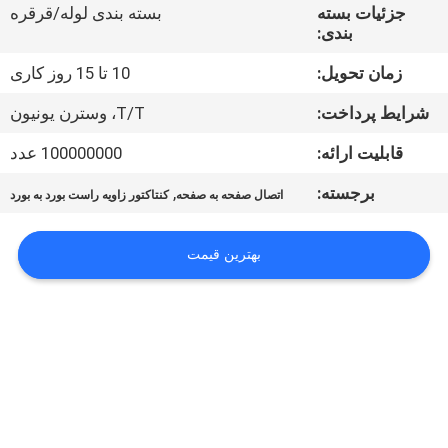
کنترل
جزئیات بسته
بسته بندی لوله/قرقره
بندی:
کیفیت
زمان تحویل:
10 تا 15 روز کاری
با
شرایط پرداخت:
T/T، وسترن یونیون
ما
قابلیت ارائه:
100000000 عدد
تماس
برجسته:
,
اتصال صفحه به صفحه
کنتاکتور زاویه راست بورد به بورد
بگیرید
بهترین قیمت
درخواست
نقل قول
COMPANY
NEWS