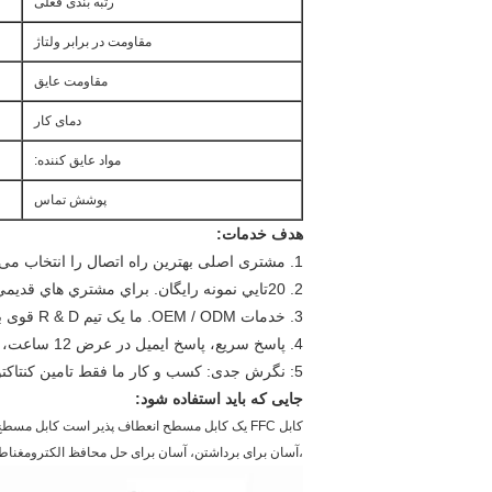
رتبه بندی فعلی
مقاومت در برابر ولتاژ
مقاومت عایق
دمای کار
مواد عایق کننده:
پوشش تماس
هدف خدمات:
1. مشتری اصلی بهترین راه اتصال را انتخاب می کند.
2. 20تايي نمونه رایگان. براي مشتري هاي قديمي از بيشتر از 20تايي نمونه پشتیبانی کنيم
3. خدمات OEM / ODM. ما یک تیم R & D قوی برای حمایت از طراحی کانکتور داریم.
4. پاسخ سریع، پاسخ ایمیل در عرض 12 ساعت، بررسی آنلاین خوش آمدید.
5: نگرش جدی: کسب و کار ما فقط تامین کنتاکتور نیست، بلکه در مورد تحویل وعده ها است.
جایی که باید استفاده شود:
،آسان برای برداشتن، آسان برای حل محافظ الکترومغناطیسی (EMI) مزایای دیگر. دامنه کاربرد می تواند به نمودار ترکیبی ز