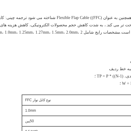
بر اساس بازار گسترده FFC در چین، تراز FFC، همچنین به عنوان le ((FFC
راحت تر می کند.، به شدت کاهش حجم محصولات الکترونیکی، کاهش هزینه های تول
نوع کابل نوار FFC
1.0mm
50پين