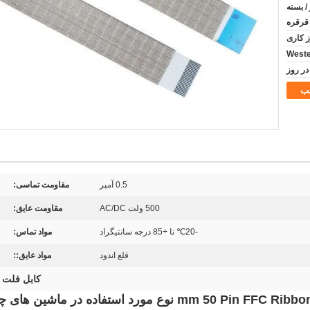
ر / بسته
قرقره
ب
0.5 آمپر
مقاومت تماسی:
500 ولت AC/DC
مقاومت عایق:
-20℃ تا +85 درجه سانتیگراد
مواد تماس:
قلع اندود
مواد عایق::
کابل فلت ان