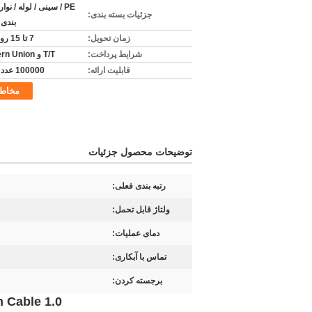
PE / سینی / لوله / نوا
جزئیات بسته بندی:
بندی 
زمان تحویل:
7 تا 15 روز کاری
شرایط پرداخت:
T/T و Western Union
قابلیت ارائه:
100000 عدد در روز
مخاط
توضیحات محصول جزئیات
رتبه بندی فعلی:
ولتاژ قابل تحمل:
دمای عملیات:
تماس با آبکاری:
برجسته کردن:
1.0 mm 50 Pin FFC Ribbon Cable نوع مورد استفاده در ماشین های چند رسانه ای