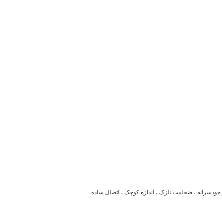
اف پذیر (((FFC یک سیم مس صاف باریک است که با عایق PET و انعطاف پذیری نرم و خودسرانه ، ضخامت نازک ، اندازه کوچک ، اتصال ساده