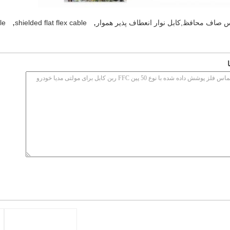
,
,
le
shielded flat flex cable