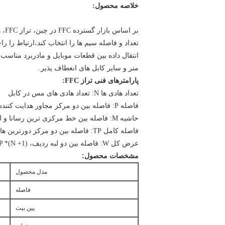
خلاصه محصول:
تعداد و فاصله سیم ها را انتخاب کند،ارتباط را 
متر و سایر کابل های انعطاف پذیر.
پارامترهای فنی تراز FFC:
تعداد هادی ها N: تعداد هادی های مس در کابل
فاصله P: فاصله بین دو مرکز مجاور هدایت کننده
حاشیه M: فاصله بین خط مرکزی ترین رسانا و لبه خط ردیف
فاصله کامل TP: فاصله بین دو مرکز دورترین هادی، TP = P * ((N-1) ؛
عرض کل W: فاصله بین دو لبه ردیف، W = P *(N +1) ؛
مشخصات محصول:
مدل محصول
فاصله
پين بيت