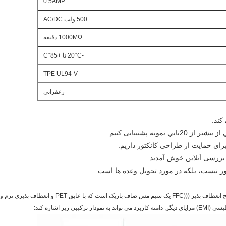
0.5AMP
500 ولت AC/DC
1000MΩ دقیقه
-20°C تا +85°C
TPE UL94-V
زعفرانی
کابل FFC یک کابل مسطح انعطاف پذیر است کابل مسطح انعط
یر اشاره کند: