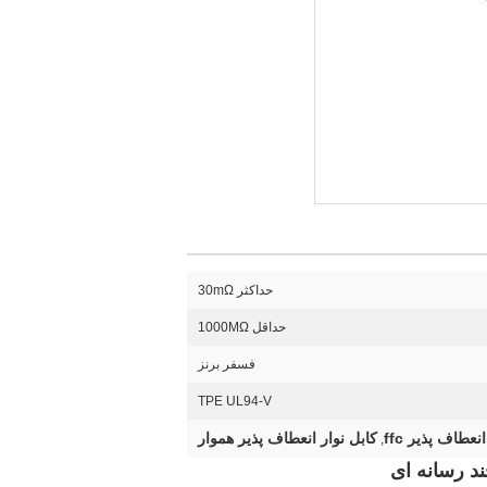
حداکثر 30mΩ
حداقل 1000MΩ
فسفر برنز
TPE UL94-V
عطاف پذیر ffc
کابل نوار انعطاف پذیر هموار
,