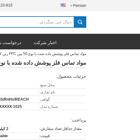
720-818
Persian
اخبار شرکت
درخواست نق
مواد تماس فلز پوشش داده شده با نوع 50 پین FFC ربن کابل برای مولتی مدیا خودرو
مواد تماس فلز پوشش داده شده با نوع 50 پین FFC ربن کابل برای مولتی مدیا خو
جزئیات محصول:
محل منبع:
نام تجاری:
گواهی:
GS/RoHs/REACH
شماره مدل:
1025-XXXXXXXXX
پرداخت:
مقدار حداقل تعداد سفارش:
2 کیلو قطعه
قیمت:
iable