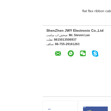
flat flex ribbon cab
ShenZhen JWY Electronic Co.,Ltd
Mr. Steven Luo
تماس با شخص:
8615013506937
تلفن:
86-755-29161263
فکس: