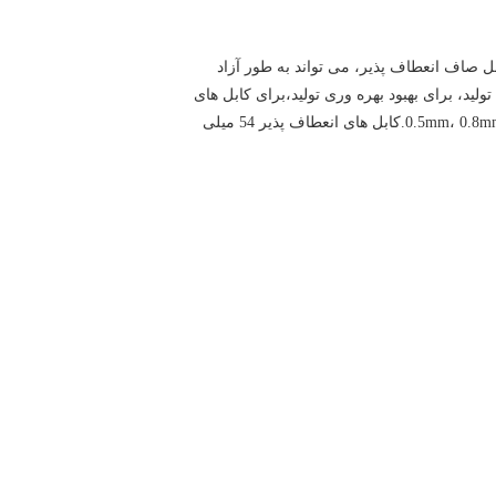
Flexible Flap Cab) شناخته می شود ترجمه چینی: کابل صاف انعطاف پذیر، می تواند به طور آزاد
ید، برای بهبود بهره وری تولید،برای کابل های
انتقال داده بین قطعات موبایل و مادربرد مناسب است.مشخصات رایج شامل 0.5mm، 0.8mm، 1.0mm، 1.25mm، 1.27mm، 1.5mm، 2.0mm، 2.کابل های انعطاف پذیر 54 میلی