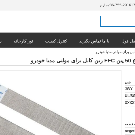
86-755-29161
حراجی:
ل قول
با ما تماس بگیرید
کنترل کیفیت
تور کارخانه
د
درو
چین
JWY
UL/S
negot